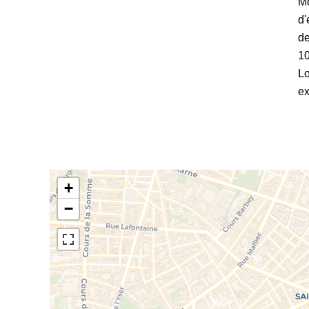
Mo
d'
de
1
L
ex
+
−